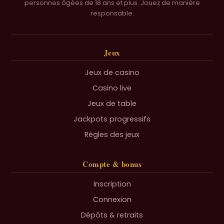
personnes âgées de 18 ans et plus. Jouez de manière
responsable.
Jeux
Jeux de casino
Casino live
Jeux de table
Jackpots progressifs
Règles des jeux
Compte & bonus
Inscription
Connexion
Dépôts & retraits