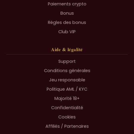
Paiements crypto
Bonus
Règles des bonus
Club VIP
Aide & légalité
Support
Conditions générales
Jeu responsable
Politique AML / KYC
Majorité 18+
Confidentialité
Cookies
Affiliés / Partenaires